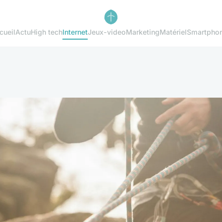
cueil
Actu
High tech
Internet
Jeux-video
Marketing
Matériel
Smartpho