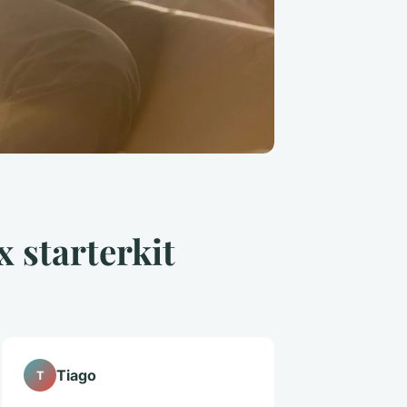
x starterkit
Tiago
T