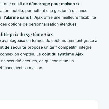
nt que ce
kit de démarrage pour maison
se
ication mobile, permettant une gestion à distance
, l’
alarme sans fil Ajax
offre une meilleure flexibilité
des options de personnalisation étendues.
alité-prix du système Ajax
e avantageuse en termes de coût, notamment grâce à
kit de sécurité
propose un tarif compétitif, intégré
 connexion cryptée. Le
coût du système Ajax
une sécurité accrues, ce qui constitue un
efficacement sa maison.